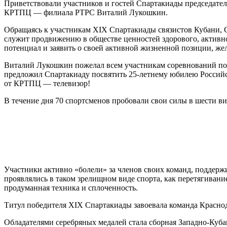
Приветствовали участников и гостей Спартакиады председате
КРТПЦ — филиала РТРС Виталий Лукошкин.
Обращаясь к участникам XIX Спартакиады связистов Кубани, Се
служит продвижению в обществе ценностей здорового, активно
потенциал и заявить о своей активной жизненной позиции, жела
Виталий Лукошкин пожелал всем участникам соревнований полу
предложил Спартакиаду посвятить 25-летнему юбилею Российс
от КРТПЦ — телевизор!
В течение дня 70 спортсменов пробовали свои силы в шести ви
Участники активно «болели» за членов своих команд, поддерж
проявлялись в таком зрелищном виде спорта, как перетягивани
продуманная техника и сплоченность.
Титул победителя XIX Спартакиады завоевала команда Красн
Обладателями серебряных медалей стала сборная Западно-Куба