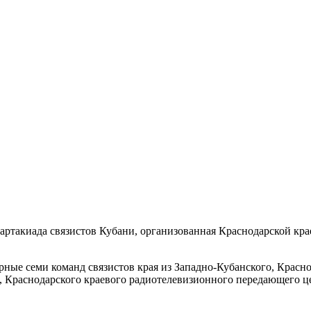
партакиада связистов Кубани, организованная Краснодарской кр
ные семи команд связистов края из Западно-Кубанского, Красн
 Краснодарского краевого радиотелевизионного передающего ц