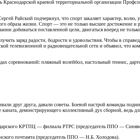
ль Краснодарской краевой территориальной организации Профсо
ргей Райский подчеркнул, что спорт закаляет характер, волю, у
го образа жизни. Спорт — это не только высшее достижение и р
нии добиваться поставленной цели, двигаться вперед не только в
чить заряд радости, бодрости и удовольствия. Чтобы в справе
кой телевизионной и радиовещательной сети и объявил, что ко
дах соревнований: пляжный волейбол, настольный теннис, дартс
ивали друг друга, давали советы. Боевой настрой команды под
е каната, демонстрирующего коллективный дух сборной, ведь для
одарского КРТПЦ — филиала РТРС (председатель ППО — Синявс
нского почтамта (председатель ППО — Н.Б. Холодова).